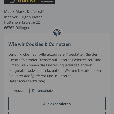
Musik Markt Kiefer e.K.
Inhaber: Jürgen Kiefer
Hüttenwerkstraße 22
66763 Dillingen
Telefon: 06831 9 66 58 40
Telefax: 06831 9 66 58 41
Wie wir Cookies & Co nutzen
E-Mail: info@musikmarktsaar.de
Durch Klicken auf „Alle akzeptieren“ gestatten Sie den
Öffnungszeiten:
Einsatz folgender Dienste auf unserer Website: YouTube,
MO-FR 13.00 - 18.00 Uhr und
Vimeo. Sie können die Einstellung jederzeit ändern
vormittags nach Vereinbarung
(Fingerabdruck-Icon links unten). Weitere Details finden
SA 10.00 - 14.00 Uhr
Sie unter
Konfigurieren
und in unserer
Informationen
Datenschutzerklärung
.
Impressum
|
Datenschutz
Gesetzliche Informationen
Alle akzeptieren