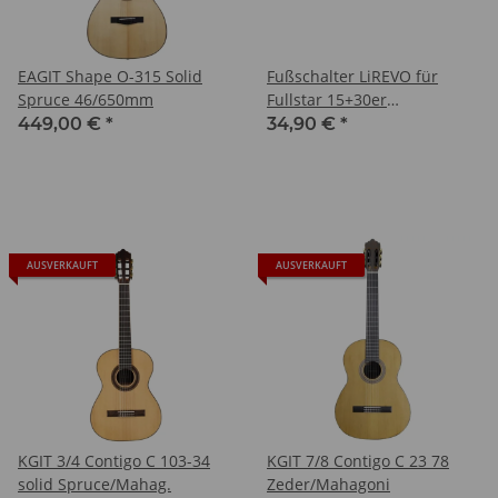
EAGIT Shape O-315 Solid
Fußschalter LiREVO für
Spruce 46/650mm
Fullstar 15+30er
programable
449,00 €
*
34,90 €
*
AUSVERKAUFT
AUSVERKAUFT
KGIT 3/4 Contigo C 103-34
KGIT 7/8 Contigo C 23 78
solid Spruce/Mahag.
Zeder/Mahagoni