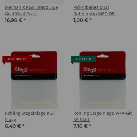
Mechanik KGIT Stagg 35/9
Picks Ibanez MED
Gold/Oval Pearl
Rubbergrip MED DB
16,90 €
*
1,00 €
*
AUSVERKAUFT
AUF LAGER
Rohling Stegeinlage KGIT
Rohling Stegeinlage W+A-Git
Stagg
SP-SACL
6,40 €
*
7,10 €
*