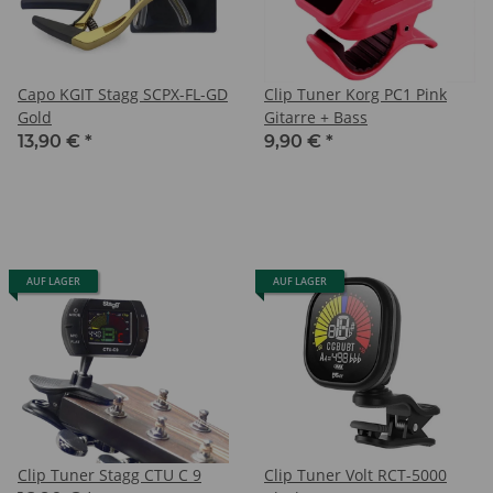
Capo KGIT Stagg SCPX-FL-GD
Clip Tuner Korg PC1 Pink
Gold
Gitarre + Bass
13,90 €
*
9,90 €
*
AUF LAGER
AUF LAGER
Clip Tuner Stagg CTU C 9
Clip Tuner Volt RCT-5000