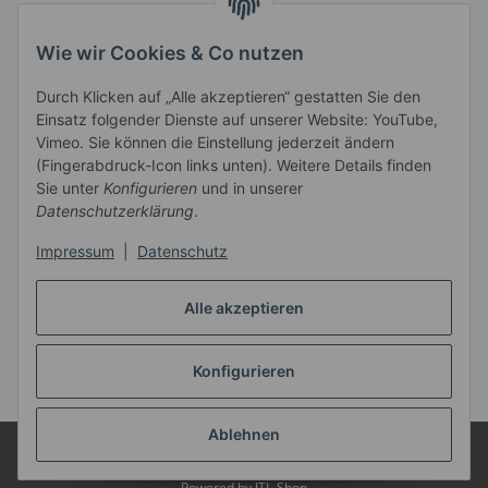
Telefon: 06831 9 66 58 40
Telefax: 06831 9 66 58 41
Wie wir Cookies & Co nutzen
E-Mail: info@musikmarktsaar.de
Durch Klicken auf „Alle akzeptieren“ gestatten Sie den
Öffnungszeiten:
Einsatz folgender Dienste auf unserer Website: YouTube,
MO-FR 13.00 - 18.00 Uhr und
Vimeo. Sie können die Einstellung jederzeit ändern
vormittags nach Vereinbarung
(Fingerabdruck-Icon links unten). Weitere Details finden
SA 10.00 - 14.00 Uhr
Sie unter
Konfigurieren
und in unserer
Informationen
Datenschutzerklärung
.
Impressum
|
Datenschutz
Gesetzliche Informationen
Alle akzeptieren
Vertrag widerrufen
Konfigurieren
* Alle Preise inkl. gesetzlicher USt.
Ablehnen
© Musik Markt Kiefer e.K. - 66763 Dillingen
Verkauf nur im Laden in
66763 Dillingen/Saar!
Powered by
JTL-Shop