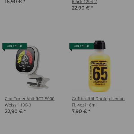
Black 1204-2
16,90 €
*
22,90 €
*
AUF LAGER
AUF LAGER
Clip Tuner Volt RCT-5000
Griffbrettöl Dunlop Lemon
Weiss 1196-0
Fl. 4oz118ml
22,90 €
*
7,90 €
*