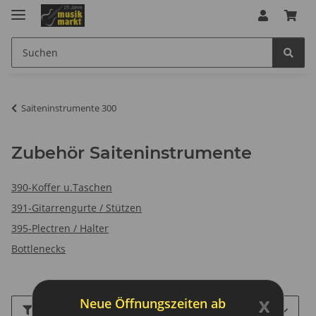
Saiteninstrumente 300
Zubehör Saiteninstrumente
390-Koffer u.Taschen
391-Gitarrengurte / Stützen
395-Plectren / Halter
Bottlenecks
x
Neue Öffnungszeiten ab
Filter und Sortierung