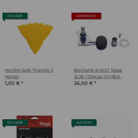
AUF LAGER
AUSVERKAUFT
Herdim Gelb Triangle 3
Mechanik A+EGIT Stagg
Härten
3L3R-135grad Chr/BLK
Button
1,00 €
*
26,00 €
*
AUF LAGER
AUF LAGER