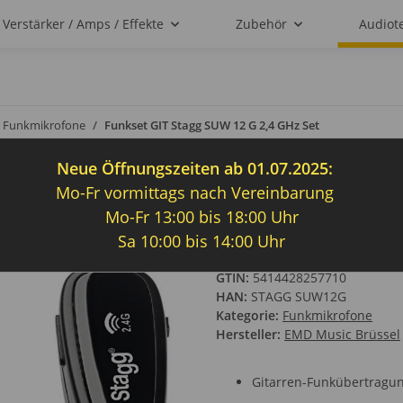
Verstärker / Amps / Effekte
Zubehör
Audiot
Funkmikrofone
Funkset GIT Stagg SUW 12 G 2,4 GHz Set
Neue Öffnungszeiten ab 01.07.2025:
Mo-Fr vormittags nach Vereinbarung
Funkset GIT Sta
Mo-Fr 13:00 bis 18:00 Uhr
Sa 10:00 bis 14:00 Uhr
Artikelnummer:
1424
GTIN:
5414428257710
HAN:
STAGG SUW12G
Kategorie:
Funkmikrofone
Hersteller:
EMD Music Brüssel
Gitarren-Funkübertragu