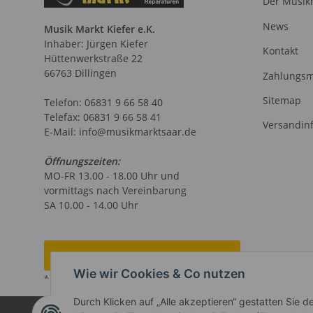
Der Musikm
News
Musik Markt Kiefer e.K.
Inhaber: Jürgen Kiefer
Kontakt
Hüttenwerkstraße 22
66763 Dillingen
Zahlungsm
Sitemap
Telefon: 06831 9 66 58 40
Telefax: 06831 9 66 58 41
Versandin
E-Mail: info@musikmarktsaar.de
Öffnungszeiten:
MO-FR 13.00 - 18.00 Uhr und
vormittags nach Vereinbarung
SA 10.00 - 14.00 Uhr
Vertrag widerrufen
Wie wir Cookies & Co nutzen
* Alle Preise inkl. gesetzlicher USt.
Durch Klicken auf „Alle akzeptieren“ gestatten Sie d