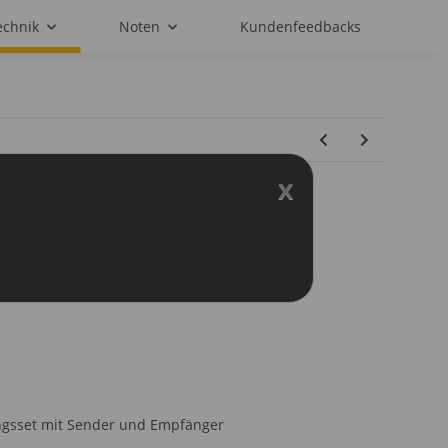
echnik
Noten
Kundenfeedbacks
x
gg SUW 12 G 2,4 GHz Set
ngsset mit Sender und Empfänger