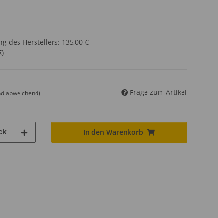
g des Herstellers
:
135,00 €
€
)
Frage zum Artikel
nd abweichend)
ck
In den Warenkorb