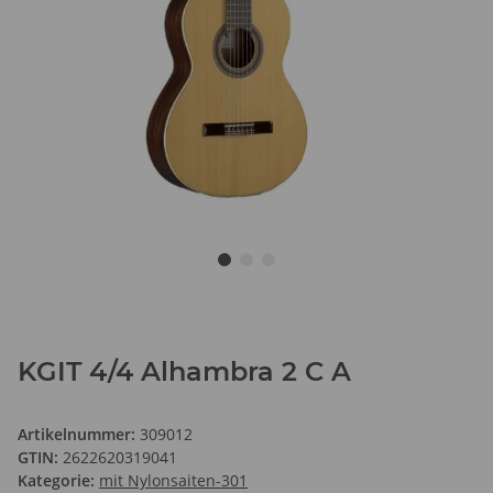
KGIT 4/4 Alhambra 2 C A
Artikelnummer:
309012
GTIN:
2622620319041
Kategorie:
mit Nylonsaiten-301