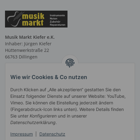
Musik Markt Kiefer e.K.
Inhaber: Jürgen Kiefer
Hüttenwerkstraße 22
66763 Dillingen
Telefon: 06831 9 66 58 40
Telefax: 06831 9 66 58 41
Wie wir Cookies & Co nutzen
E-Mail: info@musikmarktsaar.de
Durch Klicken auf „Alle akzeptieren“ gestatten Sie den
Öffnungszeiten:
Einsatz folgender Dienste auf unserer Website: YouTube,
MO-FR 13.00 - 18.00 Uhr und
Vimeo. Sie können die Einstellung jederzeit ändern
vormittags nach Vereinbarung
(Fingerabdruck-Icon links unten). Weitere Details finden
SA 10.00 - 14.00 Uhr
Sie unter
Konfigurieren
und in unserer
Informationen
Datenschutzerklärung
.
Impressum
|
Datenschutz
Gesetzliche Informationen