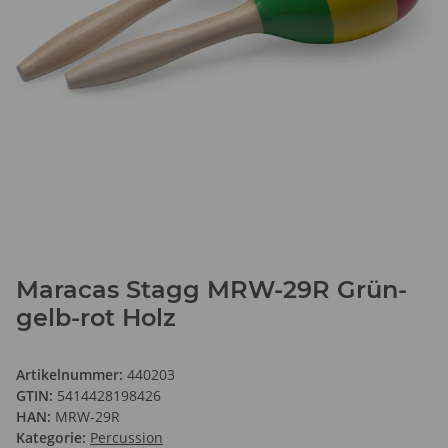
Maracas Stagg MRW-29R Grün-
gelb-rot Holz
Artikelnummer:
440203
GTIN:
5414428198426
HAN:
MRW-29R
Kategorie:
Percussion