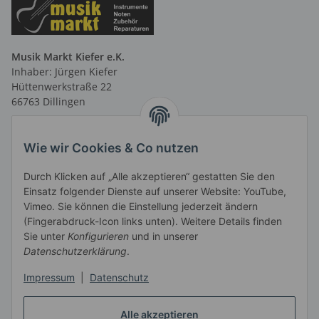
Musik Markt Kiefer e.K.
Inhaber: Jürgen Kiefer
Hüttenwerkstraße 22
66763 Dillingen
Telefon: 06831 9 66 58 40
Telefax: 06831 9 66 58 41
Wie wir Cookies & Co nutzen
E-Mail: info@musikmarktsaar.de
Durch Klicken auf „Alle akzeptieren“ gestatten Sie den
Öffnungszeiten:
Einsatz folgender Dienste auf unserer Website: YouTube,
MO-FR 13.00 - 18.00 Uhr und
Vimeo. Sie können die Einstellung jederzeit ändern
vormittags nach Vereinbarung
(Fingerabdruck-Icon links unten). Weitere Details finden
SA 10.00 - 14.00 Uhr
Sie unter
Konfigurieren
und in unserer
Informationen
Datenschutzerklärung
.
Impressum
|
Datenschutz
Gesetzliche Informationen
Alle akzeptieren