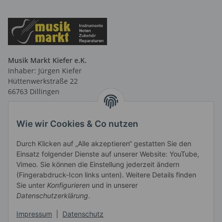
Musik Markt Kiefer e.K.
Inhaber: Jürgen Kiefer
Hüttenwerkstraße 22
66763 Dillingen
Telefon: 06831 9 66 58 40
Telefax: 06831 9 66 58 41
Wie wir Cookies & Co nutzen
E-Mail: info@musikmarktsaar.de
Durch Klicken auf „Alle akzeptieren“ gestatten Sie den
Öffnungszeiten:
Einsatz folgender Dienste auf unserer Website: YouTube,
MO-FR 13.00 - 18.00 Uhr und
Vimeo. Sie können die Einstellung jederzeit ändern
vormittags nach Vereinbarung
(Fingerabdruck-Icon links unten). Weitere Details finden
SA 10.00 - 14.00 Uhr
Sie unter
Konfigurieren
und in unserer
Informationen
Datenschutzerklärung
.
Impressum
|
Datenschutz