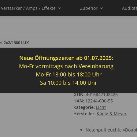
Verstärker / Amps / Effekte
Zubehör
Audiot
ht 2x2/1300 LUX
Neue Öffnungszeiten ab 01.07.2025:
Mo-Fr vormittags nach Vereinbarung
Pultleuchte K+M 
Mo-Fr 13:00 bis 18:00 Uhr
Sa 10:00 bis 14:00 Uhr
Artikelnummer:
921015
GTIN:
4016842102426
HAN:
12244-000-55
Kategorie:
Licht
Hersteller:
König & Meyer
Notenpultleuchte »Doubl