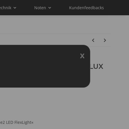
echnik
Noten
Kundenfeedbacks
x
12244 Flexlight 2x2/1300 LUX
e2 LED FlexLight«