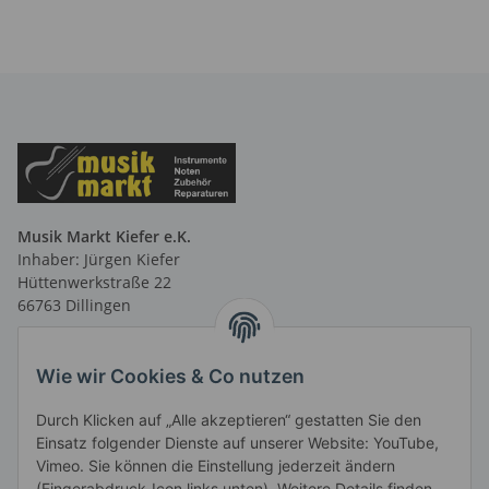
Musik Markt Kiefer e.K.
Inhaber: Jürgen Kiefer
Hüttenwerkstraße 22
66763 Dillingen
Telefon: 06831 9 66 58 40
Telefax: 06831 9 66 58 41
Wie wir Cookies & Co nutzen
E-Mail: info@musikmarktsaar.de
Durch Klicken auf „Alle akzeptieren“ gestatten Sie den
Öffnungszeiten:
Einsatz folgender Dienste auf unserer Website: YouTube,
MO-FR 13.00 - 18.00 Uhr und
Vimeo. Sie können die Einstellung jederzeit ändern
vormittags nach Vereinbarung
(Fingerabdruck-Icon links unten). Weitere Details finden