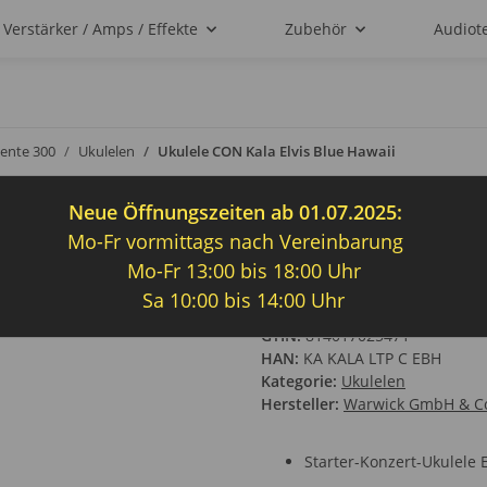
Verstärker / Amps / Effekte
Zubehör
Audiot
ente 300
Ukulelen
Ukulele CON Kala Elvis Blue Hawaii
Neue Öffnungszeiten ab 01.07.2025:
Mo-Fr vormittags nach Vereinbarung
Ukulele CON Kala
Mo-Fr 13:00 bis 18:00 Uhr
Sa 10:00 bis 14:00 Uhr
Artikelnummer:
360152
GTIN:
814017025471
HAN:
KA KALA LTP C EBH
Kategorie:
Ukulelen
Hersteller:
Warwick GmbH & C
Starter-Konzert-Ukulele E