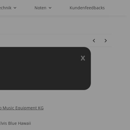
echnik
Noten
Kundenfeedbacks
x
 Elvis Blue Hawaii
o Music Equipment KG
lvis Blue Hawaii