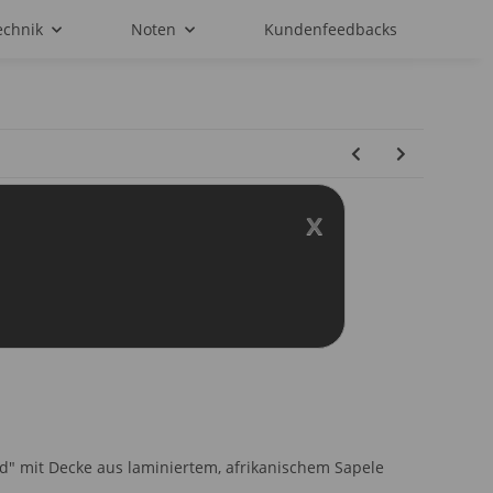
echnik
Noten
Kundenfeedbacks
x
ht NUS 310 Blackbird
d" mit Decke aus laminiertem, afrikanischem Sapele