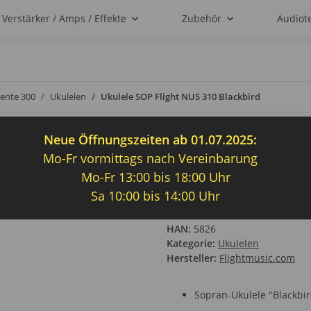
Verstärker / Amps / Effekte
Zubehör
Audiot
ente 300
Ukulelen
Ukulele SOP Flight NUS 310 Blackbird
Neue Öffnungszeiten ab 01.07.2025:
Mo-Fr vormittags nach Vereinbarung
Ukulele SOP Flig
Mo-Fr 13:00 bis 18:00 Uhr
Sa 10:00 bis 14:00 Uhr
Artikelnummer:
360326
GTIN:
3831120902045
HAN:
5826
Kategorie:
Ukulelen
Hersteller:
Flightmusic.com
Sopran-Ukulele "Blackbir