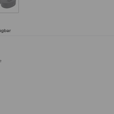
ügbar
e