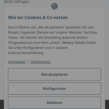
66763 Dillingen
Telefon: 06831 9 66 58 40
Telefax: 06831 9 66 58 41
Wie wir Cookies & Co nutzen
E-Mail: info@musikmarktsaar.de
Durch Klicken auf „Alle akzeptieren“ gestatten Sie den
Öffnungszeiten:
Einsatz folgender Dienste auf unserer Website: YouTube,
MO-FR 13.00 - 18.00 Uhr und
Vimeo. Sie können die Einstellung jederzeit ändern
vormittags nach Vereinbarung
(Fingerabdruck-Icon links unten). Weitere Details finden
SA 10.00 - 14.00 Uhr
Sie unter
Konfigurieren
und in unserer
Informationen
Datenschutzerklärung
.
Impressum
|
Datenschutz
Gesetzliche Informationen
Alle akzeptieren
Vertrag widerrufen
Konfigurieren
* Alle Preise inkl. gesetzlicher USt.
Ablehnen
© Musik Markt Kiefer e.K. - 66763 Dillingen
Verkauf nur im Laden in