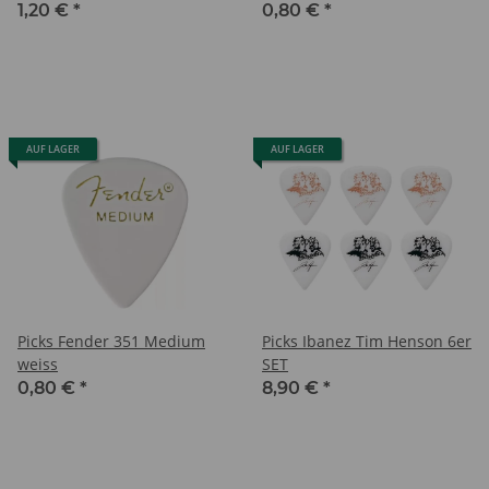
1,20 €
*
0,80 €
*
AUF LAGER
AUF LAGER
Picks Fender 351 Medium
Picks Ibanez Tim Henson 6er
weiss
SET
0,80 €
*
8,90 €
*