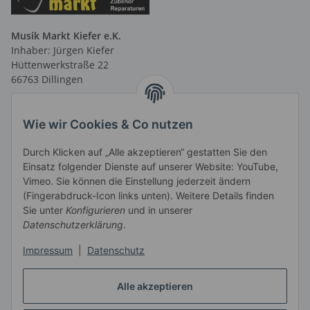
Musik Markt Kiefer e.K.
Inhaber: Jürgen Kiefer
Hüttenwerkstraße 22
66763 Dillingen
Telefon: 06831 9 66 58 40
Telefax: 06831 9 66 58 41
Wie wir Cookies & Co nutzen
E-Mail: info@musikmarktsaar.de
Durch Klicken auf „Alle akzeptieren“ gestatten Sie den
Öffnungszeiten:
Einsatz folgender Dienste auf unserer Website: YouTube,
MO-FR 13.00 - 18.00 Uhr und
Vimeo. Sie können die Einstellung jederzeit ändern
vormittags nach Vereinbarung
(Fingerabdruck-Icon links unten). Weitere Details finden
SA 10.00 - 14.00 Uhr
Sie unter
Konfigurieren
und in unserer
Informationen
Datenschutzerklärung
.
Impressum
|
Datenschutz
Gesetzliche Informationen
Alle akzeptieren