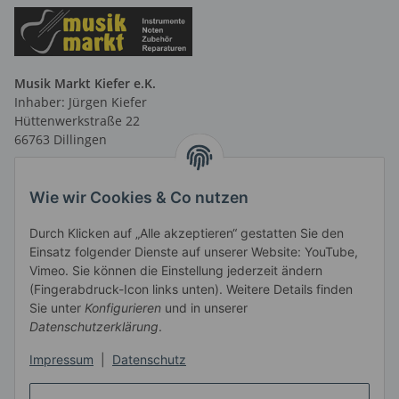
Musik Markt Kiefer e.K.
Inhaber: Jürgen Kiefer
Hüttenwerkstraße 22
66763 Dillingen
Telefon: 06831 9 66 58 40
Telefax: 06831 9 66 58 41
Wie wir Cookies & Co nutzen
E-Mail: info@musikmarktsaar.de
Durch Klicken auf „Alle akzeptieren“ gestatten Sie den
Öffnungszeiten:
Einsatz folgender Dienste auf unserer Website: YouTube,
MO-FR 13.00 - 18.00 Uhr und
Vimeo. Sie können die Einstellung jederzeit ändern
vormittags nach Vereinbarung
(Fingerabdruck-Icon links unten). Weitere Details finden
SA 10.00 - 14.00 Uhr
Sie unter
Konfigurieren
und in unserer
Informationen
Datenschutzerklärung
.
Impressum
|
Datenschutz
Gesetzliche Informationen