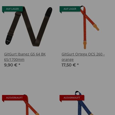
AUF LAGER
AUF LAGER
GitGurt Ibanez GS 64 BK
GitGurt Ortega OCS 260 -
65/1700mm
orange
9,90 €
*
17,50 €
*
AUSVERKAUFT
AUSVERKAUFT