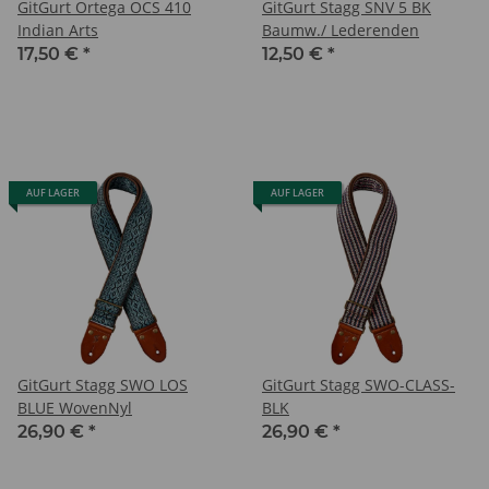
GitGurt Ortega OCS 410
GitGurt Stagg SNV 5 BK
Indian Arts
Baumw./ Lederenden
17,50 €
*
12,50 €
*
AUF LAGER
AUF LAGER
GitGurt Stagg SWO LOS
GitGurt Stagg SWO-CLASS-
BLUE WovenNyl
BLK
26,90 €
*
26,90 €
*