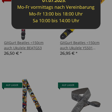
01.07.2025:
Mo-Fr vormittags nach Vereinbarung
Mo-Fr 13:00 bis 18:00 Uhr
Sa 10:00 bis 14:00 Uhr
GitGurt Beatles <150cm
GitGurt Beatles <150cm
auch Ukulele BEATGS3
auch Ukulele YSS01
YellSubm
26,50 €
*
26,95 €
*
AUF LAGER
AUF LAGER