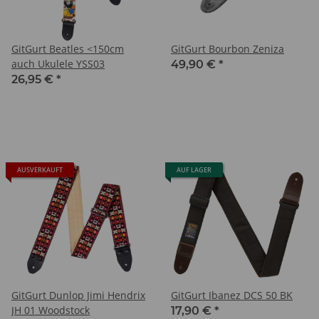
GitGurt Beatles <150cm
GitGurt Bourbon Zeniza
auch Ukulele YSS03
49,90 €
*
26,95 €
*
AUSVERKAUFT
AUF LAGER
GitGurt Dunlop Jimi Hendrix
GitGurt Ibanez DCS 50 BK
JH 01 Woodstock
17,90 €
*