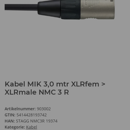
Kabel MIK 3,0 mtr XLRfem >
XLRmale NMC 3 R
Artikelnummer:
903002
GTIN:
5414428193742
HAN:
STAGG NMC3R 19374
Kategorie:
Kabel