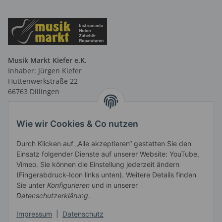
Musik Markt Kiefer e.K.
Inhaber: Jürgen Kiefer
Hüttenwerkstraße 22
66763 Dillingen
Telefon: 06831 9 66 58 40
Telefax: 06831 9 66 58 41
Wie wir Cookies & Co nutzen
E-Mail: info@musikmarktsaar.de
Durch Klicken auf „Alle akzeptieren“ gestatten Sie den
Öffnungszeiten:
Einsatz folgender Dienste auf unserer Website: YouTube,
MO-FR 13.00 - 18.00 Uhr und
Vimeo. Sie können die Einstellung jederzeit ändern
vormittags nach Vereinbarung
(Fingerabdruck-Icon links unten). Weitere Details finden
SA 10.00 - 14.00 Uhr
Sie unter
Konfigurieren
und in unserer
Informationen
Datenschutzerklärung
.
Impressum
|
Datenschutz